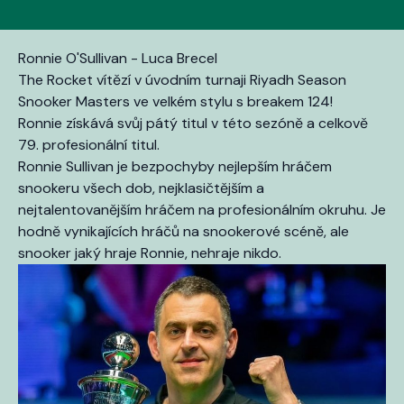
Ronnie O'Sullivan - Luca Brecel
The Rocket vítězí v úvodním turnaji Riyadh Season
Snooker Masters ve velkém stylu s breakem 124!
Ronnie získává svůj pátý titul v této sezóně a celkově
79. profesionální titul.
Ronnie Sullivan je bezpochyby nejlepším hráčem
snookeru všech dob, nejklasičtějším a
nejtalentovanějším hráčem na profesionálním okruhu. Je
hodně vynikajících hráčů na snookerové scéně, ale
snooker jaký hraje Ronnie, nehraje nikdo.